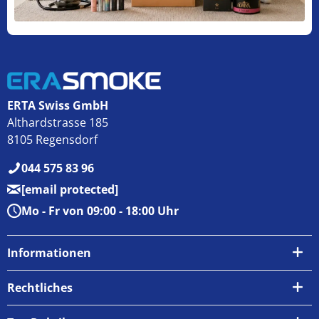
ERTA Swiss GmbH
Althardstrasse 185
8105 Regensdorf
044 575 83 96
[email protected]
Mo - Fr von 09:00 - 18:00 Uhr
Informationen
Über uns
Rechtliches
Kontakt
AGB