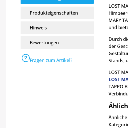
LOST MAR
Produkteigenschaften
Himbeere
MARY TAP
und biete
Hinweis
Durch di
Bewertungen
der Gesc
Gestaltu
Fragen zum Artikel?
Stands, 
LOST MAR
LOST MA
TAPPO Bl
Verbindu
Ählic
Ähnliche
Kategor