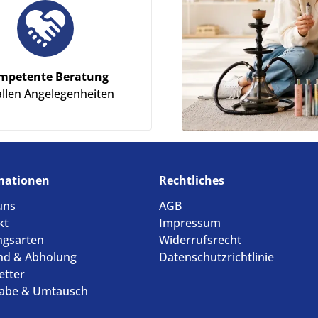
mpetente Beratung
allen Angelegenheiten
mationen
Rechtliches
uns
AGB
kt
Impressum
ngsarten
Widerrufsrecht
nd & Abholung
Datenschutzrichtlinie
etter
abe & Umtausch