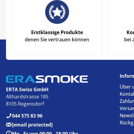
Erstklassige Produkte
Ko
denen Sie vertrauen können
bei 
Infor
Über 
ERTA Swiss GmbH
Konta
Althardstrasse 185
Zahlu
8105 Regensdorf
Versa
Newsl
044 575 83 96
Rückg
[email protected]
Mo - Fr von 09:00 - 18:00 Uhr