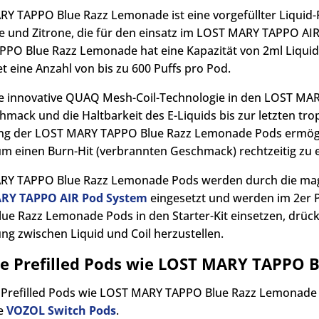
Y TAPPO Blue Razz Lemonade ist eine vorgefüllter Liquid
 und Zitrone, die für den einsatz im LOST MARY TAPPO AI
PO Blue Razz Lemonade hat eine Kapazität von 2ml Liquid
t eine Anzahl von bis zu 600 Puffs pro Pod.
e innovative QUAQ Mesh-Coil-Technologie in den LOST M
hmack und die Haltbarkeit des E-Liquids bis zur letzten tro
ng der LOST MARY TAPPO Blue Razz Lemonade Pods ermöglich
um einen Burn-Hit (verbrannten Geschmack) rechtzeitig zu 
Y TAPPO Blue Razz Lemonade Pods werden durch die mag
RY TAPPO AIR Pod System
eingesetzt und werden im 2er P
ue Razz Lemonade Pods in den Starter-Kit einsetzen, drücke
ng zwischen Liquid und Coil herzustellen.
he Prefilled Pods wie LOST MARY TAPPO 
 Prefilled Pods wie LOST MARY TAPPO Blue Razz Lemonade f
ie
VOZOL Switch Pods
.