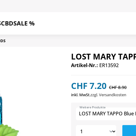
S
CBD
SALE %
ODS
LOST MARY TAPP
Artikel-Nr.:
ER13592
CHF 7.20
CHF 8.90
inkl. MwSt.
zzgl. Versandkosten
Weitere Produkte
LOST MARY TAPPO Blue