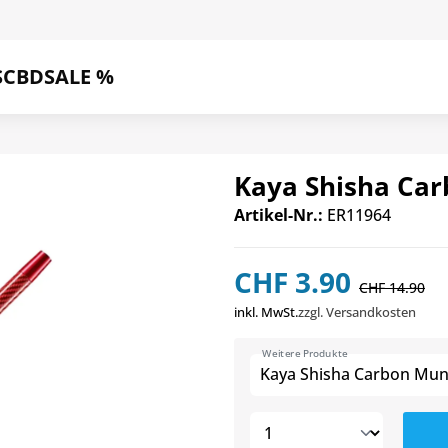
S
CBD
SALE %
Kaya Shisha Ca
Artikel-Nr.:
ER11964
CHF 3.90
CHF 14.90
inkl. MwSt.
zzgl. Versandkosten
Weitere Produkte
Kaya Shisha Carbon Mun