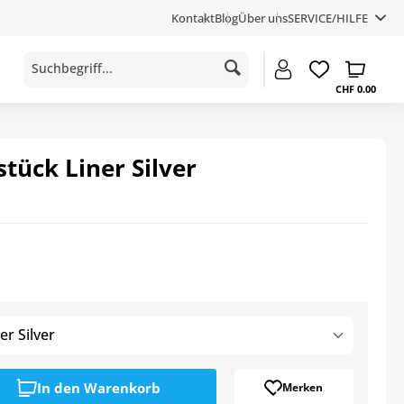
Kontakt
Blog
Über uns
SERVICE/HILFE
CHF 0.00
tück Liner Silver
r Silver
In den
Warenkorb
Merken