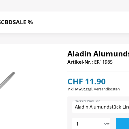
S
CBD
SALE %
Aladin Alumunds
Artikel-Nr.:
ER11985
CHF 11.90
inkl. MwSt.
zzgl. Versandkosten
Weitere Produkte
Aladin Alumundstück Line