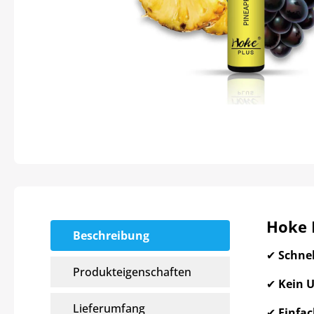
Hoke 
Beschreibung
✔
Schne
Produkteigenschaften
✔
Kein U
Lieferumfang
✔
Einfa