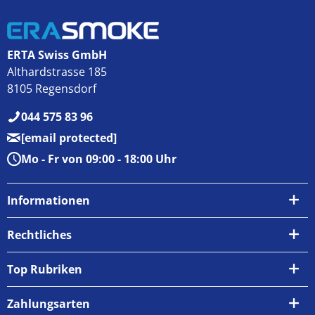
ERTA Swiss GmbH
Althardstrasse 185
8105 Regensdorf
044 575 83 96
[email protected]
Mo - Fr von 09:00 - 18:00 Uhr
Informationen
Über uns
Rechtliches
Kontakt
AGB
Top Rubriken
Zahlungsarten
Impressum
Zahlungsarten
Versand & Abholung