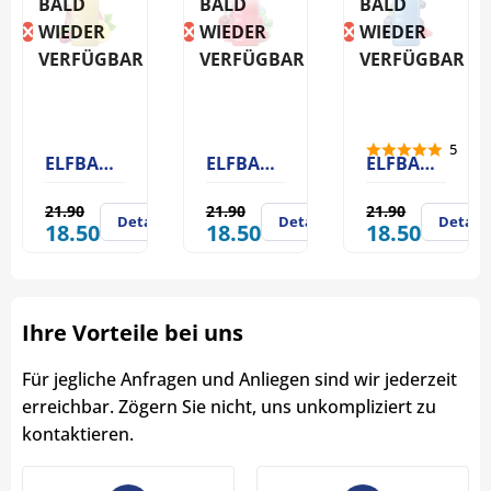
BALD
BALD
BALD
WIEDER
WIEDER
WIEDER
VERFÜGBAR
VERFÜGBAR
VERFÜGBAR
5
ELFBAR AF5000 Pink Lemonde
ELFBAR AF5000 Strawberry Raspberry Cherry Ice
ELFBAR AF5000 Blueberry Sour Raspberry
21.90
21.90
21.90
Details
Details
Details
18.50
18.50
18.50
Ihre Vorteile bei uns
Für jegliche Anfragen und Anliegen sind wir jederzeit
erreichbar. Zögern Sie nicht, uns unkompliziert zu
kontaktieren.