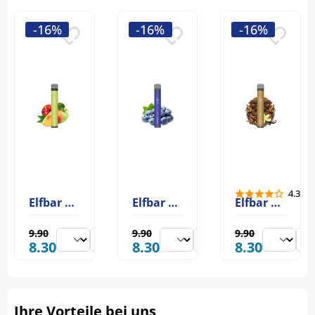
-16%
-16%
-16%
4.33
Elfbar 600 Apple Peach
Elfbar 600 Blueberry
Elfbar 600 Cream Tobacco (Snow Tobacco)
9.90
9.90
9.90
8.30
8.30
8.30
Ihre Vorteile bei uns