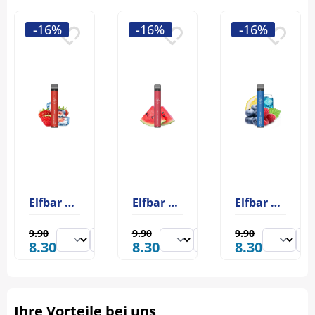
-16%
-16%
-16%
Elfbar 600 Strawberry Ice
Elfbar 600 Watermelon
Elfbar 600 Blue Razz Lemonade
9.90
9.90
9.90
8.30
8.30
8.30
Ihre Vorteile bei uns