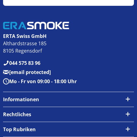
ERTA Swiss GmbH
Althardstrasse 185
8105 Regensdorf
044 575 83 96
[email protected]
Mo - Fr von 09:00 - 18:00 Uhr
Informationen
Über uns
Rechtliches
Kontakt
AGB
Top Rubriken
Zahlungsarten