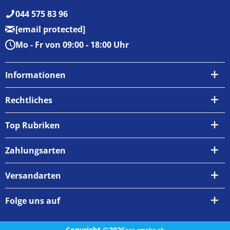
044 575 83 96
[email protected]
Mo - Fr von 09:00 - 18:00 Uhr
Informationen
Über uns
Rechtliches
Kontakt
AGB
Top Rubriken
Zahlungsarten
Impressum
Zahlungsarten
Versand & Abholung
Widerrufsrecht
Versandarten
Newsletter
Datenschutzrichtlinie
Rückgabe & Umtausch
Folge uns auf
Copyright ©2026
era-smoke.ch