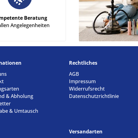
mpetente Beratung
allen Angelegenheiten
mationen
Rechtliches
uns
AGB
kt
Impressum
ngsarten
Widerrufsrecht
nd & Abholung
Datenschutzrichtlinie
etter
abe & Umtausch
Versandarten