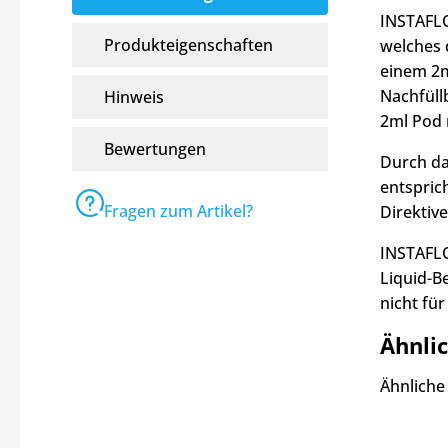
INSTAFLO
Produkteigenschaften
welches
einem 2m
Nachfüll
Hinweis
2ml Pod 
Bewertungen
Durch da
entspric
Fragen zum Artikel?
Direktiv
INSTAFLO
Liquid-B
nicht fü
Ähnli
Ähnliche