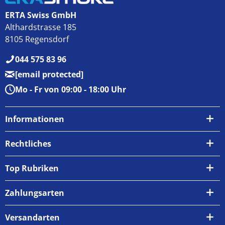
ERTA Swiss GmbH
Althardstrasse 185
8105 Regensdorf
044 575 83 96
[email protected]
Mo - Fr von 09:00 - 18:00 Uhr
Informationen
Über uns
Rechtliches
Kontakt
AGB
Top Rubriken
Zahlungsarten
Impressum
Zahlungsarten
Versand & Abholung
Widerrufsrecht
Versandarten
Newsletter
Datenschutzrichtlinie