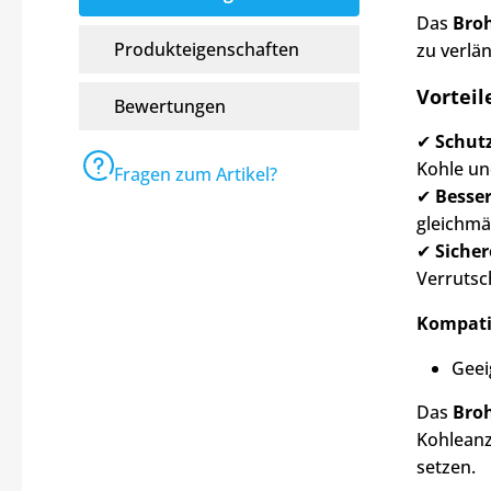
Das
Broh
Produkteigenschaften
zu verlä
Vorteil
Bewertungen
✔
Schut
Kohle un
Fragen zum Artikel?
✔
Besser
gleichmä
✔
Sicher
Verruts
Kompatib
Geei
Das
Broh
Kohleanz
setzen.