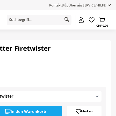
Kontakt
Blog
Über uns
SERVICE/HILFE
CHF 0.00
ter Firetwister
twister
In den
Warenkorb
Merken