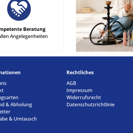
mpetente Beratung
allen Angelegenheiten
mationen
Rechtliches
uns
AGB
kt
Impressum
ngsarten
Widerrufsrecht
nd & Abholung
Datenschutzrichtlinie
etter
abe & Umtausch