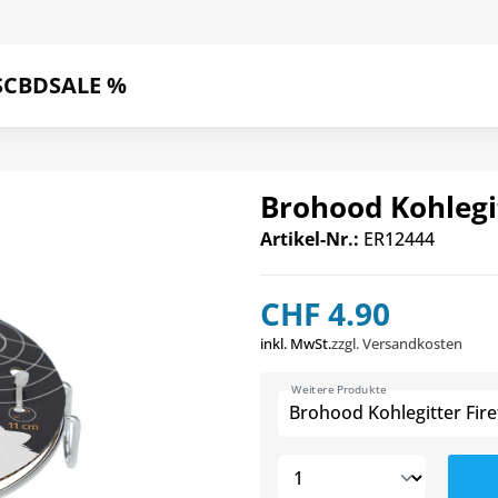
S
CBD
SALE %
Brohood Kohlegit
Artikel-Nr.:
ER12444
CHF 4.90
inkl. MwSt.
zzgl. Versandkosten
Weitere Produkte
Brohood Kohlegitter Fire