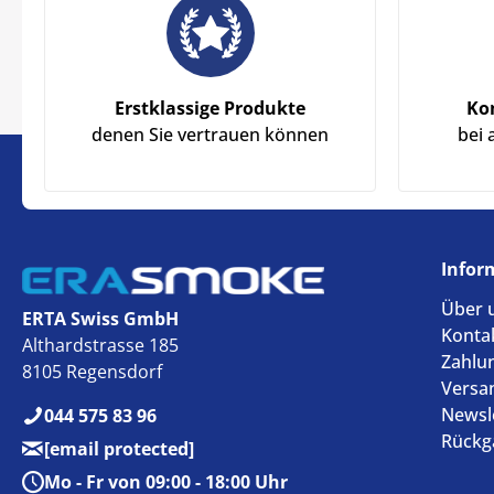
Erstklassige Produkte
Ko
denen Sie vertrauen können
bei 
Infor
Über 
ERTA Swiss GmbH
Konta
Althardstrasse 185
Zahlu
8105 Regensdorf
Versa
Newsl
044 575 83 96
Rückg
[email protected]
Mo - Fr von 09:00 - 18:00 Uhr