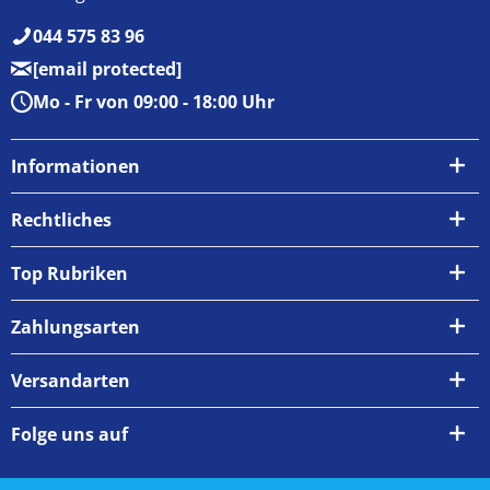
044 575 83 96
[email protected]
Mo - Fr von 09:00 - 18:00 Uhr
Informationen
Über uns
Rechtliches
Kontakt
AGB
Top Rubriken
Zahlungsarten
Impressum
Zahlungsarten
Versand & Abholung
Widerrufsrecht
Versandarten
Newsletter
Datenschutzrichtlinie
Rückgabe & Umtausch
Folge uns auf