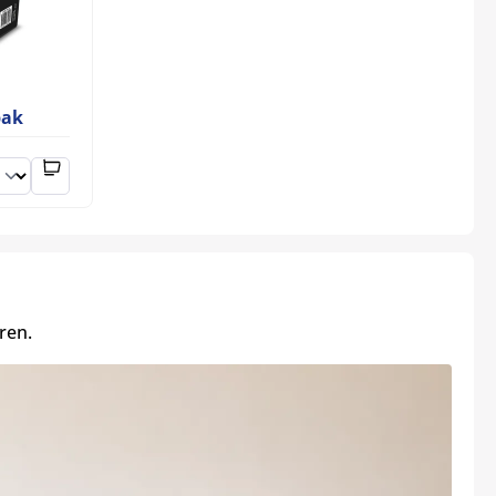
bak
ren.