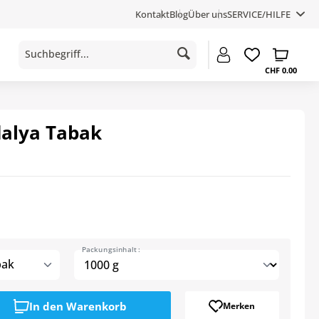
Kontakt
Blog
Über uns
SERVICE/HILFE
CHF 0.00
alya Tabak
Packungsinhalt :
bak
In den
Warenkorb
Merken