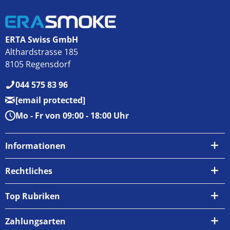
ERTA Swiss GmbH
Althardstrasse 185
8105 Regensdorf
044 575 83 96
[email protected]
Mo - Fr von 09:00 - 18:00 Uhr
Informationen
Über uns
Rechtliches
Kontakt
AGB
Top Rubriken
Zahlungsarten
Impressum
Zahlungsarten
Versand & Abholung