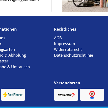
mationen
Rechtliches
uns
AGB
kt
Impressum
ngsarten
Widerrufsrecht
nd & Abholung
Datenschutzrichtlinie
etter
abe & Umtausch
Versandarten