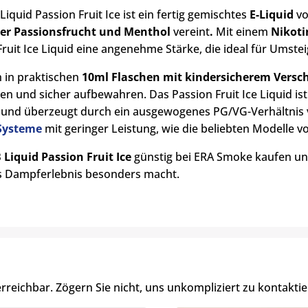
iquid Passion Fruit Ice ist ein fertig gemischtes
E-Liquid
vo
her Passionsfrucht und Menthol
vereint
.
Mit einem
Nikoti
Fruit Ice Liquid eine angenehme Stärke, die ideal für Umste
h in praktischen
10ml Flaschen mit kindersicherem Versc
n und sicher aufbewahren. Das Passion Fruit Ice Liquid is
 und überzeugt durch ein ausgewogenes PG/VG-Verhältnis 
Systeme
mit geringer Leistung, wie die beliebten Modelle 
 Liquid Passion Fruit Ice
günstig bei ERA Smoke kaufen un
s Dampferlebnis besonders macht.
erreichbar. Zögern Sie nicht, uns unkompliziert zu kontaktie