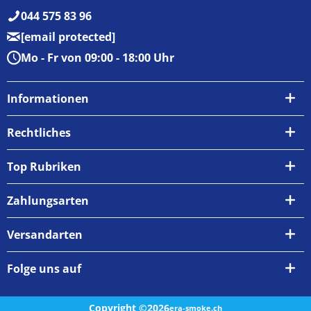
044 575 83 96
[email protected]
Mo - Fr von 09:00 - 18:00 Uhr
Informationen
Über uns
Rechtliches
Kontakt
AGB
Top Rubriken
Zahlungsarten
Impressum
Zahlungsarten
Versand & Abholung
Widerrufsrecht
Versandarten
Newsletter
Datenschutzrichtlinie
Rückgabe & Umtausch
Folge uns auf
Copyright ©2026
era-smoke.ch