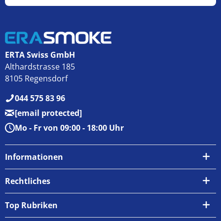
ERTA Swiss GmbH
Althardstrasse 185
8105 Regensdorf
044 575 83 96
[email protected]
Mo - Fr von 09:00 - 18:00 Uhr
Informationen
Über uns
Rechtliches
Kontakt
AGB
Top Rubriken
Zahlungsarten