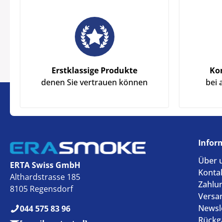
Erstklassige Produkte
Ko
denen Sie vertrauen können
bei 
Infor
Über 
ERTA Swiss GmbH
Konta
Althardstrasse 185
Zahlu
8105 Regensdorf
Versa
Newsl
044 575 83 96
Rückg