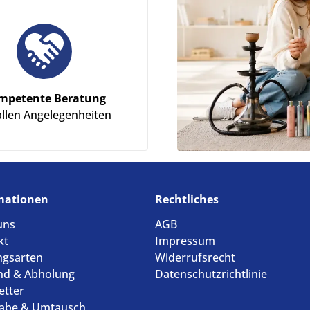
mpetente Beratung
allen Angelegenheiten
mationen
Rechtliches
uns
AGB
kt
Impressum
ngsarten
Widerrufsrecht
nd & Abholung
Datenschutzrichtlinie
etter
abe & Umtausch