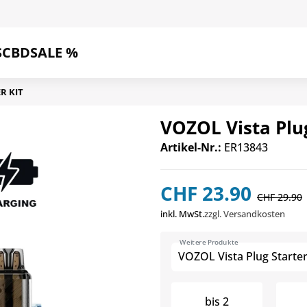
S
CBD
SALE %
R KIT
VOZOL Vista Plug
Artikel-Nr.:
ER13843
CHF 23.90
CHF 29.90
inkl. MwSt.
zzgl. Versandkosten
Weitere Produkte
VOZOL Vista Plug Starter
bis
2