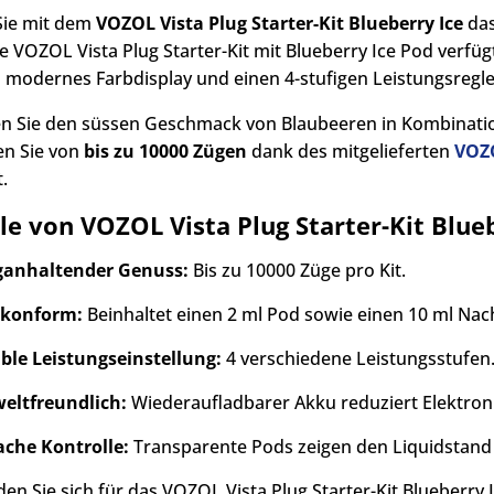
Sie mit dem
VOZOL Vista Plug Starter-Kit Blueberry Ice
das
 VOZOL Vista Plug Starter-Kit mit Blueberry Ice Pod verfü
n modernes Farbdisplay und einen 4-stufigen Leistungsregle
n Sie den süssen Geschmack von Blaubeeren in Kombinati
ren Sie von
bis zu 10000 Zügen
dank des mitgelieferten
VOZO
.
le von VOZOL Vista Plug Starter-Kit Blue
anhaltender Genuss:
Bis zu 10000 Züge pro Kit.
-konform:
Beinhaltet einen 2 ml Pod sowie einen 10 ml Nach
ible Leistungseinstellung:
4 verschiedene Leistungsstufen
ltfreundlich:
Wiederaufladbarer Akku reduziert Elektroni
ache Kontrolle:
Transparente Pods zeigen den Liquidstand 
en Sie sich für das VOZOL Vista Plug Starter-Kit Blueberry I