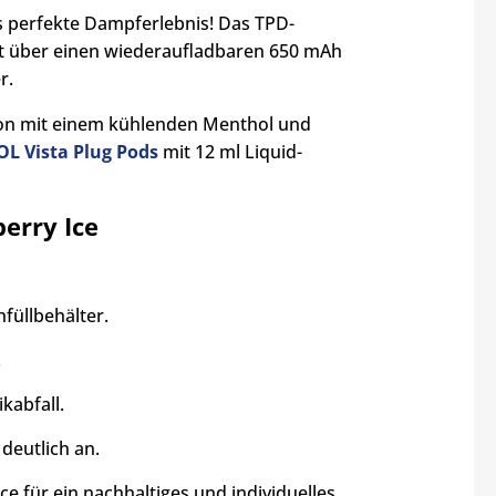
 perfekte Dampferlebnis! Das TPD-
gt über einen wiederaufladbaren 650 mAh
r.
on mit einem kühlenden Menthol und
L Vista Plug Pods
mit 12 ml Liquid-
berry Ice
füllbehälter.
.
kabfall.
deutlich an.
ce für ein nachhaltiges und individuelles