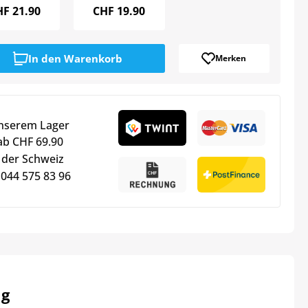
HF
21.90
CHF
19.90
In den
Warenkorb
Merken
unserem Lager
ab CHF 69.90
 der Schweiz
 044 575 83 96
mg