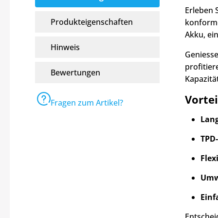
Erleben 
Produkteigenschaften
konforme
Akku, ei
Hinweis
Geniesse
profitie
Bewertungen
Kapazität
Vortei
Fragen zum Artikel?
Lang
TPD
Flex
Umwe
Einf
Entscheid