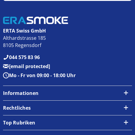
ERTA Swiss GmbH
Althardstrasse 185
8105 Regensdorf
044 575 83 96
[email protected]
Mo - Fr von 09:00 - 18:00 Uhr
Informationen
Über uns
Rechtliches
Kontakt
AGB
Top Rubriken
Zahlungsarten
Impressum