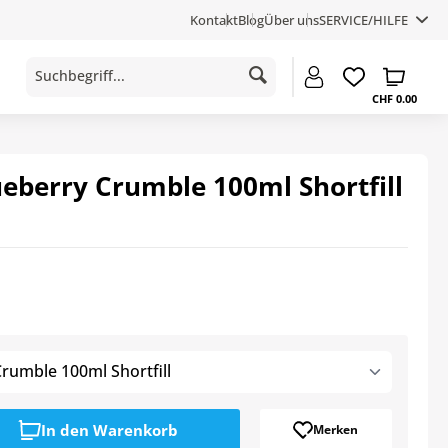
Kontakt
Blog
Über uns
SERVICE/HILFE
CHF 0.00
berry Crumble 100ml Shortfill
umble 100ml Shortfill
In den
Warenkorb
Merken