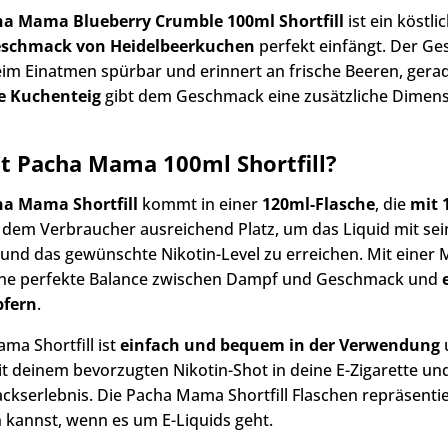
a Mama Blueberry Crumble 100ml Shortfill
ist ein köstli
schmack von Heidelbeerkuchen
perfekt einfängt. Der Ge
eim Einatmen spürbar und erinnert an frische Beeren, gera
e Kuchenteig
gibt dem Geschmack eine zusätzliche Dimensi
st Pacha Mama 100ml Shortfill?
ha Mama Shortfill
kommt in einer
120ml-Flasche
, die
mit 
t dem Verbraucher ausreichend Platz, um das Liquid mit se
und das gewünschte Nikotin-Level zu erreichen. Mit einer
ne perfekte Balance zwischen Dampf und Geschmack und
fern
.
ma Shortfill ist
einfach und bequem in der Verwendung
u
it deinem bevorzugten Nikotin-Shot in deine E-Zigarette und
kserlebnis. Die Pacha Mama Shortfill Flaschen repräsenti
 kannst, wenn es um E-Liquids geht.