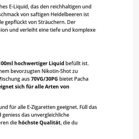
ches E-Liquid, das den reichhaltigen und
schmack von saftigen Heidelbeeren ist
de gepflückt von Sträuchern. Der
on und verleiht eine tiefe und komplexe
100ml hochwertiger Liquid
befüllt ist.
inem bevorzugten Nikotin-Shot zu
 Mischung aus
70VG/30PG
bietet Pacha
eignet sich für alle Arten von
nd für alle E-Zigaretten geeignet. Füll das
 geniess das unvergleichliche
eren die
höchste Qualität
, die du