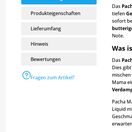
Das
Pach
Produkteigenschaften
tiefen
Ge
sofort b
butterig
Lieferumfang
Note.
Hinweis
Was i
Bewertungen
Das
Pac
Dies gib
mischen 
Fragen zum Artikel?
Mama ei
Verdamp
Pacha Ma
Liquid m
Geschmac
erwarten