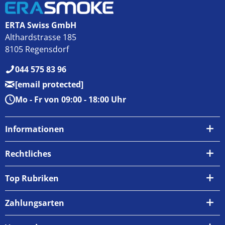
ERTA Swiss GmbH
Althardstrasse 185
8105 Regensdorf
044 575 83 96
[email protected]
Mo - Fr von 09:00 - 18:00 Uhr
Informationen
Über uns
Rechtliches
Kontakt
AGB
Top Rubriken
Zahlungsarten
Impressum
Zahlungsarten
Versand & Abholung
Widerrufsrecht