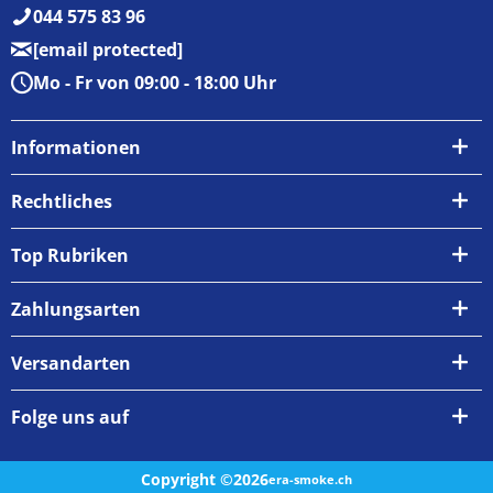
044 575 83 96
[email protected]
Mo - Fr von 09:00 - 18:00 Uhr
Informationen
Über uns
Rechtliches
Kontakt
AGB
Top Rubriken
Zahlungsarten
Impressum
Zahlungsarten
Versand & Abholung
Widerrufsrecht
Versandarten
Newsletter
Datenschutzrichtlinie
Rückgabe & Umtausch
Folge uns auf
Copyright ©2026
era-smoke.ch