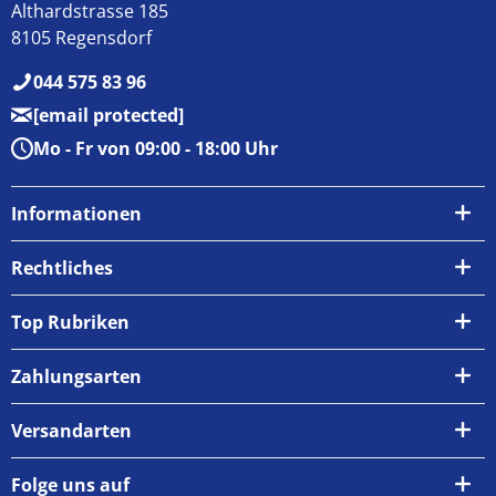
Althardstrasse 185
8105 Regensdorf
044 575 83 96
[email protected]
Mo - Fr von 09:00 - 18:00 Uhr
Informationen
Über uns
Rechtliches
Kontakt
AGB
Top Rubriken
Zahlungsarten
Impressum
Zahlungsarten
Versand & Abholung
Widerrufsrecht
Versandarten
Newsletter
Datenschutzrichtlinie
Rückgabe & Umtausch
Folge uns auf