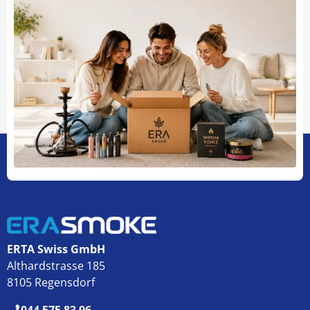
ERTA Swiss GmbH
Althardstrasse 185
8105 Regensdorf
044 575 83 96