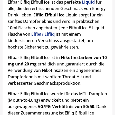
Elfbar Elfliq Elfbull Ice ist das perfekte
Liquid
für
alle, die den erfrischenden Geschmack von Energy
Drink lieben.
Elfliq Elfbull Ice
Liquid sorgt für ein
sanftes Dampferlebnis und wird in praktischen
10ml Flaschen angeboten. Jede Elfbull Ice E-Liquid-
Flasche von
Elfbar Elfliq
ist mit einem
kindersicheren Verschluss ausgestattet, um
höchste Sicherheit zu gewährleisten.
Elfbar Elfliq Elfbull Ice ist in
Nikotinstärken von 10
mg und 20 mg
erhältlich und garantiert durch die
Verwendung von Nikotinsalzen ein angenehmes
Dampferlebnis mit sanftem Throat Hit und
verbesserter Geschmacksproduktion.
Elfbar Elfliq Elfbull Ice wurde für das MTL-Dampfen
(Mouth-to-Lung) entwickelt und bietet ein
ausgewogenes
VG/PG-Verhältnis von 50/50
. Dank
dieser Zusammensetzung ist Elfliq Elfbull Ice