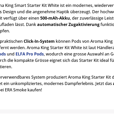
a King Smart Starter Kit White ist ein modernes, wiederv
s Design und die angenehme Haptik überzeugt. Der hochw
it verfügt über einen
500-mAh-Akku
, der zuverlässige Leis
ufladen lässt. Dank
automatischer Zugaktivierung
funktio
pfen.
praktischen
Click-In-System
können Pods von Aroma King St
fernt werden. Aroma King Starter Kit White ist laut Händl
ods
und
ELFA Pro Pods
, wodurch eine grosse Auswahl an 
rch die kompakte Grösse eignet sich das Starter Kit ideal f
tieren.
erverwendbares System produziert Aroma King Starter Kit d
et ein unkompliziertes, modernes Dampferlebnis. Jetzt das
bei ERA Smoke kaufen!