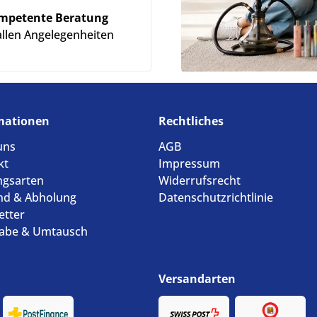
mpetente Beratung
allen Angelegenheiten
mationen
Rechtliches
uns
AGB
kt
Impressum
ngsarten
Widerrufsrecht
nd & Abholung
Datenschutzrichtlinie
etter
abe & Umtausch
Versandarten