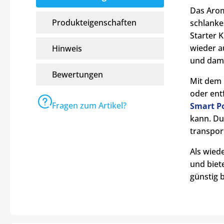
Das Arom
Produkteigenschaften
schlanke
Starter K
wieder a
Hinweis
und dam
Bewertungen
Mit dem 
oder ent
Fragen zum Artikel?
Smart P
kann. Du
transpor
Als wied
und biet
günstig 