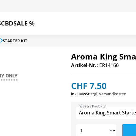
S
CBD
SALE %
T
STARTER KIT
Aroma King Smar
Artikel-Nr.:
ER14160
CHF 7.50
inkl. MwSt.
zzgl. Versandkosten
Weitere Produkte
Aroma King Smart Starte