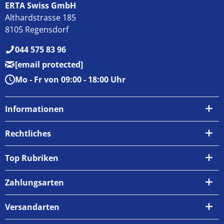
ERTA Swiss GmbH
Althardstrasse 185
8105 Regensdorf
044 575 83 96
[email protected]
Mo - Fr von 09:00 - 18:00 Uhr
Informationen
Über uns
Rechtliches
Kontakt
AGB
Top Rubriken
Zahlungsarten
Impressum
Zahlungsarten
Versand & Abholung
Widerrufsrecht
Versandarten
Newsletter
Datenschutzrichtlinie