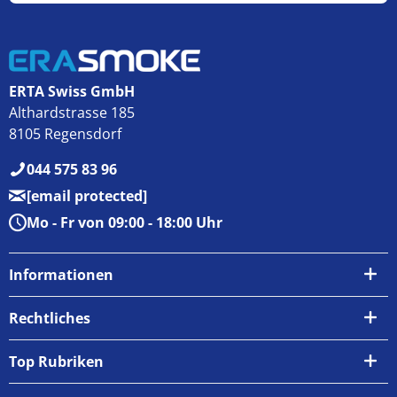
ERTA Swiss GmbH
Althardstrasse 185
8105 Regensdorf
044 575 83 96
[email protected]
Mo - Fr von 09:00 - 18:00 Uhr
Informationen
Über uns
Rechtliches
Kontakt
AGB
Top Rubriken
Zahlungsarten
Impressum