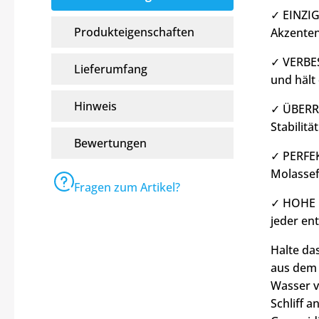
✓ EINZIG
Produkteigenschaften
Akzenten
✓ VERBES
Lieferumfang
und hält
Hinweis
✓ ÜBERRA
Stabilitä
Bewertungen
✓ PERFEK
Molassef
Fragen zum Artikel?
✓ HOHE K
jeder en
Halte da
aus dem 
Wasser v
Schliff 