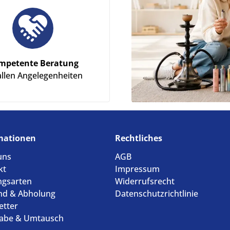
mpetente Beratung
allen Angelegenheiten
mationen
Rechtliches
uns
AGB
kt
Impressum
ngsarten
Widerrufsrecht
nd & Abholung
Datenschutzrichtlinie
etter
abe & Umtausch