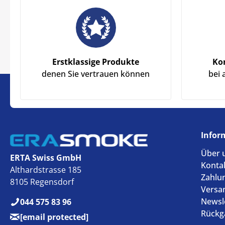
Erstklassige Produkte
Ko
denen Sie vertrauen können
bei 
Infor
Über 
ERTA Swiss GmbH
Konta
Althardstrasse 185
Zahlu
8105 Regensdorf
Versa
Newsl
044 575 83 96
Rückg
[email protected]