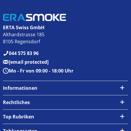
ERTA Swiss GmbH
Althardstrasse 185
8105 Regensdorf
044 575 83 96
[email protected]
Mo - Fr von 09:00 - 18:00 Uhr
Informationen
Über uns
Rechtliches
Kontakt
AGB
Top Rubriken
Zahlungsarten
Impressum
Zahlungsarten