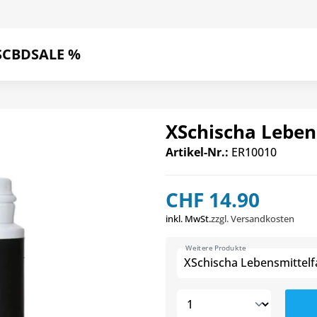
S
CBD
SALE %
XSchischa Leben
Artikel-Nr.:
ER10010
CHF 14.90
inkl. MwSt.
zzgl. Versandkosten
Weitere Produkte
XSchischa Lebensmittel