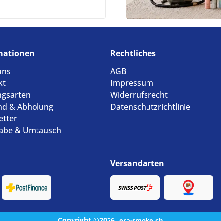
mationen
Rechtliches
uns
AGB
kt
Impressum
ngsarten
Widerrufsrecht
nd & Abholung
Datenschutzrichtlinie
etter
abe & Umtausch
Versandarten
Copyright ©2026
era-smoke.ch