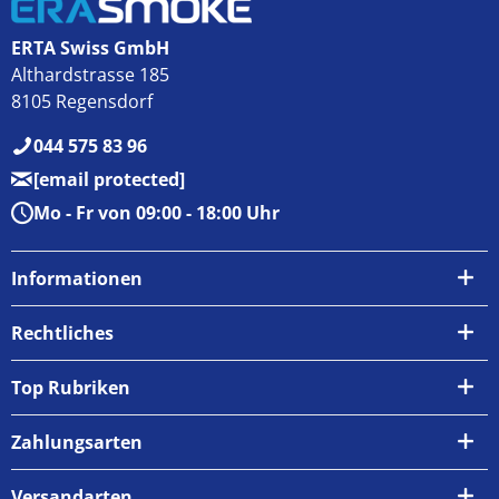
ERTA Swiss GmbH
Althardstrasse 185
8105 Regensdorf
044 575 83 96
[email protected]
Mo - Fr von 09:00 - 18:00 Uhr
Informationen
Über uns
Rechtliches
Kontakt
AGB
Top Rubriken
Zahlungsarten
Impressum
Zahlungsarten
Versand & Abholung
Widerrufsrecht
Versandarten