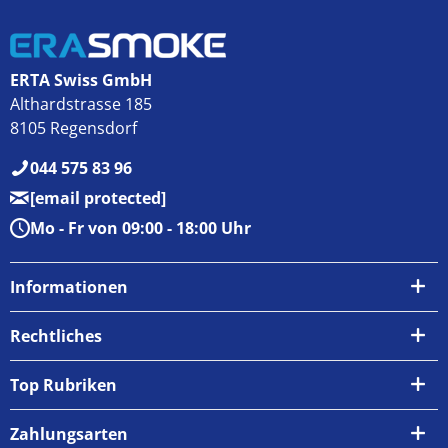
ERTA Swiss GmbH
Althardstrasse 185
8105 Regensdorf
044 575 83 96
[email protected]
Mo - Fr von 09:00 - 18:00 Uhr
Informationen
Über uns
Rechtliches
Kontakt
AGB
Top Rubriken
Zahlungsarten
Impressum
Zahlungsarten
Versand & Abholung