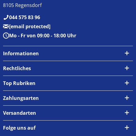
8105 Regensdorf
044 575 83 96
[email protected]
Mo - Fr von 09:00 - 18:00 Uhr
Informationen
Über uns
Rechtliches
Kontakt
AGB
Top Rubriken
Zahlungsarten
Impressum
Zahlungsarten
Versand & Abholung
Widerrufsrecht
Versandarten
Newsletter
Datenschutzrichtlinie
Rückgabe & Umtausch
Folge uns auf