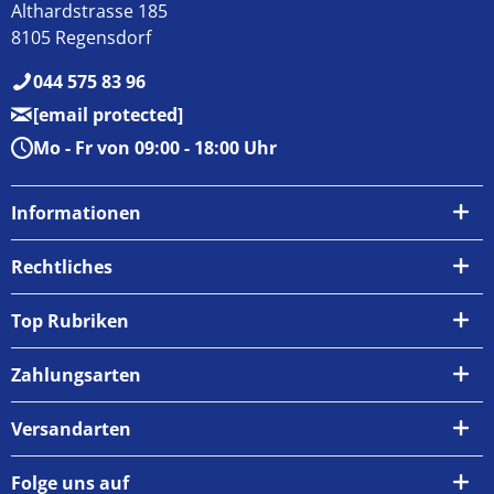
Althardstrasse 185
8105 Regensdorf
044 575 83 96
[email protected]
Mo - Fr von 09:00 - 18:00 Uhr
Informationen
Über uns
Rechtliches
Kontakt
AGB
Top Rubriken
Zahlungsarten
Impressum
Zahlungsarten
Versand & Abholung
Widerrufsrecht
Versandarten
Newsletter
Datenschutzrichtlinie
Rückgabe & Umtausch
Folge uns auf