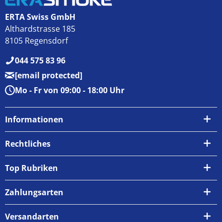
ERTA Swiss GmbH
Althardstrasse 185
8105 Regensdorf
044 575 83 96
[email protected]
Mo - Fr von 09:00 - 18:00 Uhr
Informationen
Über uns
Rechtliches
Kontakt
AGB
Top Rubriken
Zahlungsarten
Impressum
Zahlungsarten
Versand & Abholung
Widerrufsrecht
Versandarten
Newsletter