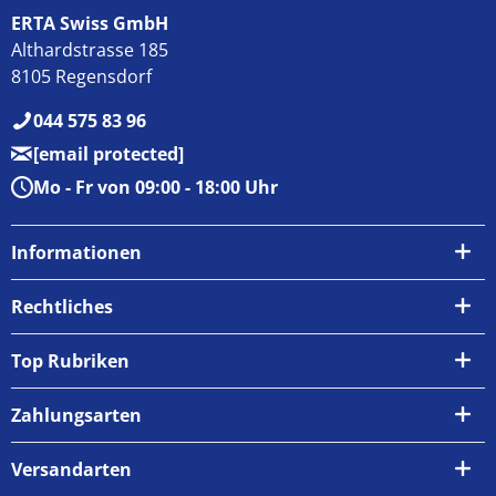
ERTA Swiss GmbH
Althardstrasse 185
8105 Regensdorf
044 575 83 96
[email protected]
Mo - Fr von 09:00 - 18:00 Uhr
Informationen
Über uns
Rechtliches
Kontakt
AGB
Top Rubriken
Zahlungsarten
Impressum
Zahlungsarten
Versand & Abholung
Widerrufsrecht
Versandarten
Newsletter
Datenschutzrichtlinie