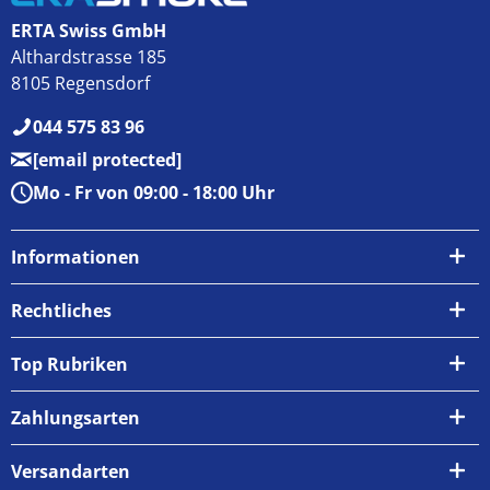
ERTA Swiss GmbH
Althardstrasse 185
8105 Regensdorf
044 575 83 96
[email protected]
Mo - Fr von 09:00 - 18:00 Uhr
Informationen
Über uns
Rechtliches
Kontakt
AGB
Top Rubriken
Zahlungsarten
Impressum
Zahlungsarten
Versand & Abholung
Widerrufsrecht
Versandarten
Newsletter
Datenschutzrichtlinie