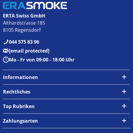
ERTA Swiss GmbH
Althardstrasse 185
8105 Regensdorf
044 575 83 96
[email protected]
Mo - Fr von 09:00 - 18:00 Uhr
Informationen
Über uns
Rechtliches
Kontakt
AGB
Top Rubriken
Zahlungsarten
Impressum
Zahlungsarten
Versand & Abholung
Widerrufsrecht