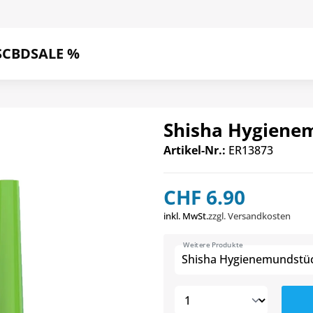
S
CBD
SALE %
Shisha Hygienem
Artikel-Nr.:
ER13873
CHF 6.90
inkl. MwSt.
zzgl. Versandkosten
Weitere Produkte
Shisha Hygienemundstück