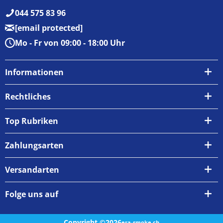
044 575 83 96
[email protected]
Mo - Fr von 09:00 - 18:00 Uhr
Informationen
Über uns
Rechtliches
Kontakt
AGB
Top Rubriken
Zahlungsarten
Impressum
Zahlungsarten
Versand & Abholung
Widerrufsrecht
Versandarten
Newsletter
Datenschutzrichtlinie
Rückgabe & Umtausch
Folge uns auf
Copyright ©2026
era-smoke.ch