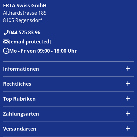
ERTA Swiss GmbH
Althardstrasse 185
8105 Regensdorf
044 575 83 96
[email protected]
Mo - Fr von 09:00 - 18:00 Uhr
Informationen
Über uns
Rechtliches
Kontakt
AGB
Top Rubriken
Zahlungsarten
Impressum
Zahlungsarten
Versand & Abholung
Widerrufsrecht
Versandarten
Newsletter
Datenschutzrichtlinie