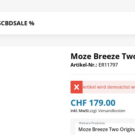
S
CBD
SALE %
Moze Breeze Two
Artikel-Nr.:
ER11797
Artikel wird demnächst w
CHF 179.00
inkl. MwSt.
zzgl. Versandkosten
Weitere Produkte
Moze Breeze Two Origina