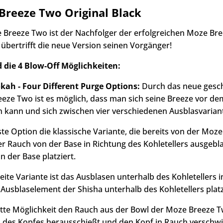
Breeze Two Original Black
 Breeze Two ist der Nachfolger der erfolgreichen Moze Br
 übertrifft die neue Version seinen Vorgänger!
d die 4 Blow-Off Möglichkeiten:
ah - Four Different Purge Options:
Durch das neue gesch
eze Two ist es möglich, dass man sich seine Breeze vor de
 kann und sich zwischen vier verschiedenen Ausblasvarian
ste Option die klassische Variante, die bereits von der Mo
 der Rauch von der Base in Richtung des Kohletellers ausgeb
n der Base platziert.
ite Variante ist das Ausblasen unterhalb des Kohletellers i
 Ausblaselement der Shisha unterhalb des Kohletellers platz
itte Möglichkeit den Rauch aus der Bowl der Moze Breeze T
 des Kopfes herausschießt und den Kopf in Rauch verschwin