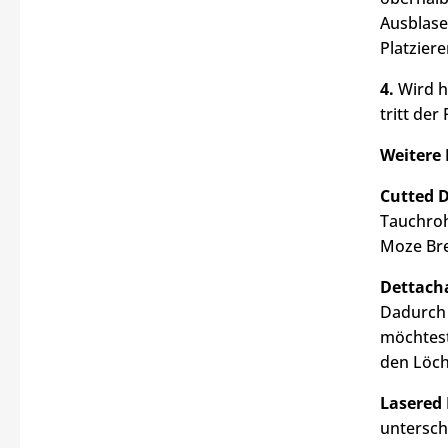
Ausblase
Platzier
4.
Wird h
tritt de
Weitere
Cutted 
Tauchroh
Moze Bre
Dettacha
Dadurch 
möchtest
den Löch
Lasered 
untersch