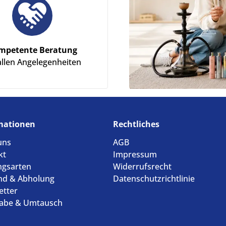
mpetente Beratung
allen Angelegenheiten
mationen
Rechtliches
uns
AGB
kt
Impressum
ngsarten
Widerrufsrecht
nd & Abholung
Datenschutzrichtlinie
etter
abe & Umtausch