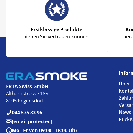
Erstklassige Produkte
Ko
denen Sie vertrauen können
bei 
Infor
Über 
ERTA Swiss GmbH
Konta
Althardstrasse 185
Zahlu
8105 Regensdorf
Versa
Newsl
044 575 83 96
Rückg
[email protected]
Mo - Fr von 09:00 - 18:00 Uhr