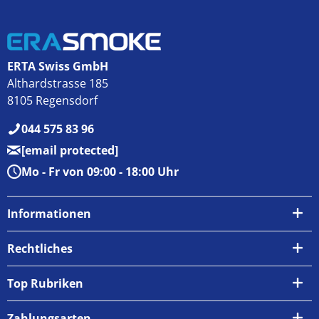
ERTA Swiss GmbH
Althardstrasse 185
8105 Regensdorf
044 575 83 96
[email protected]
Mo - Fr von 09:00 - 18:00 Uhr
Informationen
Über uns
Rechtliches
Kontakt
AGB
Top Rubriken
Zahlungsarten
Impressum
Zahlungsarten