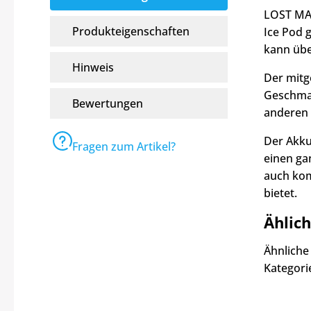
LOST MAR
Produkteigenschaften
Ice Pod 
kann übe
Hinweis
Der mitg
Geschmac
Bewertungen
anderen
Der Akku
Fragen zum Artikel?
einen ga
auch kom
bietet.
Ählic
Ähnliche
Kategor