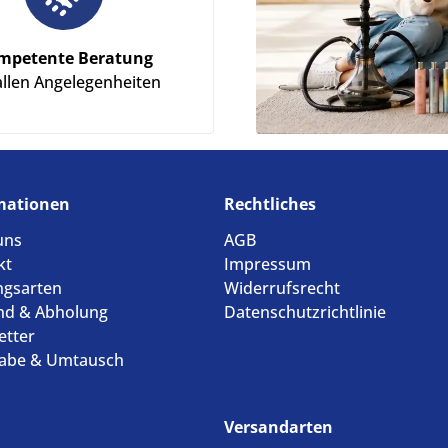
mpetente Beratung
allen Angelegenheiten
mationen
Rechtliches
uns
AGB
kt
Impressum
ngsarten
Widerrufsrecht
nd & Abholung
Datenschutzrichtlinie
etter
abe & Umtausch
Versandarten