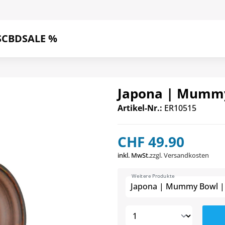
S
CBD
SALE %
Japona | Mummy
Artikel-Nr.:
ER10515
CHF 49.90
inkl. MwSt.
zzgl. Versandkosten
Weitere Produkte
Japona | Mummy Bowl |